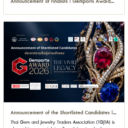
Announcement of Finalists | Gemports Award
2026
Announcement of the Shortlisted Candidates |
Gemports Award 2026
Thai Gem and Jewelry Traders Association (TGJTA) is