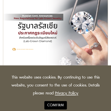
Russian Govt. Announces New Regulations for
This website uses cookies. By continuing to use this
Lab-Grown Jewelry
The Russian Federation has issued new guidelines for
website, you consent to the use of cookies. Details
synthetic diamonds, to distinguish more clearly
please read
Privacy Policy
between lab-grown and natural stones.
COMFIRM