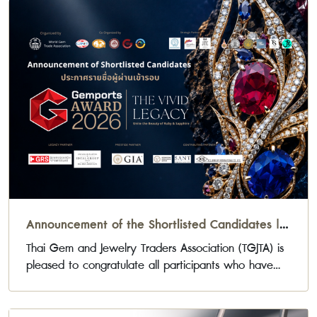
Announcement of the Shortlisted Candidates |
Gemports Award 2026
Thai Gem and Jewelry Traders Association (TGJTA) is
pleased to congratulate all participants who have
been selected to advance to the next stage of the
Gemports Award 2026 Jewelry Design Competition.