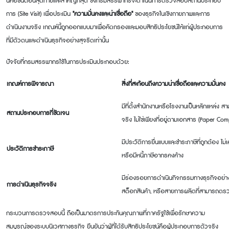
นี่คือขั้นตอนสุดท้ายและสำคัญที่สุด ซึ่งกรมสรรพากรจะดำเนินการตรวจสอบสถานประกอบ
การ (
Site Visit) เพื่อประเมิน
"ความมั่นคงและน่าเชื่อถือ"
ของธุรกิจในเชิงกายภาพและการ
ดำเนินงานจริง เกณฑ์นี้ถูกออกแบบมาเพื่อคัดกรองและมอบสิทธิประโยชน์ให้แก่ผู้ประกอบการ
ที่มีตัวตนและดำเนินธุรกิจอย่างสุจริตเท่านั้น
ปัจจัยที่กรมสรรพากรใช้ในการประเมินประกอบด้วย:
เกณฑ์การพิจารณา
สิ่งที่สะท้อนถึงความน่าเชื่อถือและความมั่นคง
มีที่ตั้งสำนักงานหรือโรงงานเป็นหลักแหล่ง 
สถานประกอบการที่ชัดเจน
จริง ไม่ใช่เพียงที่อยู่ตามเอกสาร (
Paper Com
มีประวัติการยื่นแบบและชำระภาษีที่ถูกต้อง ไม่เ
ประวัติการชำระภาษี
หรือมีหนี้ภาษีอากรคงค้าง
มีร่องรอยการดำเนินกิจกรรมทางธุรกิจอย่างต
การดำเนินธุรกิจจริง
สต็อกสินค้า, หรือสายการผลิตที่สามารถตร
กระบวนการตรวจสอบนี้ ถือเป็นมาตรการประกันคุณภาพที่ภาครัฐใช้เพื่อรักษาความ
สมบูรณ์ของระบบนิเวศทางธุรกิจ ยืนยันว่าผู้ที่ได้รับสิทธิประโยชน์คือผู้ประกอบการตัวจริง