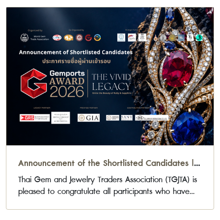
Announcement of the Shortlisted Candidates |
Gemports Award 2026
Thai Gem and Jewelry Traders Association (TGJTA) is
pleased to congratulate all participants who have
been selected to advance to the next stage of the
Gemports Award 2026 Jewelry Design Competition.