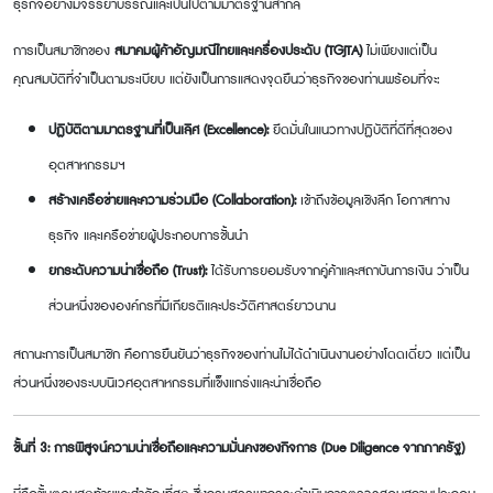
ธุรกิจอย่างมีจรรยาบรรณและเป็นไปตามมาตรฐานสากล
การเป็นสมาชิกของ
สมาคมผู้ค้าอัญมณีไทยและเครื่องประดับ (
TGJTA)
ไม่เพียงแต่เป็น
คุณสมบัติที่จำเป็นตามระเบียบ แต่ยังเป็นการแสดงจุดยืนว่าธุรกิจของท่านพร้อมที่จะ:
ปฏิบัติตามมาตรฐานที่เป็นเลิศ (
Excellence):
ยึดมั่นในแนวทางปฏิบัติที่ดีที่สุดของ
อุตสาหกรรมฯ
สร้างเครือข่ายและความร่วมมือ (
Collaboration):
เข้าถึงข้อมูลเชิงลึก โอกาสทาง
ธุรกิจ และเครือข่ายผู้ประกอบการชั้นนำ
ยกระดับความน่าเชื่อถือ (
Trust):
ได้รับการยอมรับจากคู่ค้าและสถาบันการเงิน ว่าเป็น
ส่วนหนึ่งขององค์กรที่มีเกียรติและประวัติศาสตร์ยาวนาน
สถานะการเป็นสมาชิก คือการยืนยันว่าธุรกิจของท่านไม่ได้ดำเนินงานอย่างโดดเดี่ยว แต่เป็น
ส่วนหนึ่งของระบบนิเวศอุตสาหกรรมที่แข็งแกร่งและน่าเชื่อถือ
ขั้นที่
3: การพิสูจน์ความน่าเชื่อถือและความมั่นคงของกิจการ (Due Diligence จากภาครัฐ)