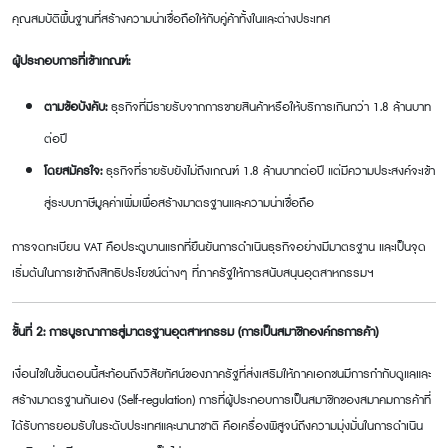
คุณสมบัติพื้นฐานที่สร้างความน่าเชื่อถือให้กับคู่ค้าทั้งในและต่างประเทศ
ผู้ประกอบการที่เข้าเกณฑ์:
ตามข้อบังคับ:
ธุรกิจที่มีรายรับจากการขายสินค้าหรือให้บริการเกินกว่า
1.8 ล้านบาท
ต่อปี
โดยสมัครใจ:
ธุรกิจที่รายรับยังไม่ถึงเกณฑ์
1.8 ล้านบาทต่อปี แต่มีความประสงค์จะเข้า
สู่ระบบภาษีมูลค่าเพิ่มเพื่อสร้างมาตรฐานและความน่าเชื่อถือ
การจดทะเบียน
VAT คือประตูบานแรกที่ยืนยันการดำเนินธุรกิจอย่างมีมาตรฐาน และเป็นจุด
เริ่มต้นในการเข้าถึงสิทธิประโยชน์ต่างๆ ที่ภาครัฐให้การสนับสนุนอุตสาหกรรมฯ
ขั้นที่
2: การบูรณาการสู่มาตรฐานอุตสาหกรรม (การเป็นสมาชิกองค์กรการค้า)
เงื่อนไขในขั้นตอนนี้สะท้อนถึงวิสัยทัศน์ของภาครัฐที่ส่งเสริมให้ภาคเอกชนมีการกำกับดูแลและ
สร้างมาตรฐานกันเอง (
Self-regulation) การที่ผู้ประกอบการเป็นสมาชิกของสมาคมการค้าที่
ได้รับการยอมรับในระดับประเทศและนานาชาติ คือเครื่องพิสูจน์ถึงความมุ่งมั่นในการดำเนิน