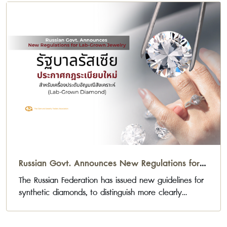
Russian Govt. Announces New Regulations for
Lab-Grown Jewelry
The Russian Federation has issued new guidelines for
synthetic diamonds, to distinguish more clearly
between lab-grown and natural stones.