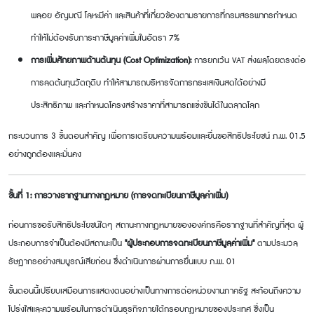
พลอย อัญมณี โลหะมีค่า และสินค้าที่เกี่ยวข้องตามรายการที่กรมสรรพากรกำหนด
ทำให้ไม่ต้องรับภาระภาษีมูลค่าเพิ่มในอัตรา 7%
การเพิ่มศักยภาพด้านต้นทุน (
Cost Optimization):
การยกเว้น VAT ส่งผลโดยตรงต่อ
การลดต้นทุนวัตถุดิบ ทำให้สามารถบริหารจัดการกระแสเงินสดได้อย่างมี
ประสิทธิภาพ และกำหนดโครงสร้างราคาที่สามารถแข่งขันได้ในตลาดโลก
กระบวนการ
3 ขั้นตอนสำคัญ เพื่อการเตรียมความพร้อมและยื่นขอสิทธิประโยชน์ ภ.พ. 01.5
อย่างถูกต้องและมั่นคง
ขั้นที่
1: การวางรากฐานทางกฎหมาย (การจดทะเบียนภาษีมูลค่าเพิ่ม)
ก่อนการขอรับสิทธิประโยชน์ใดๆ สถานะทางกฎหมายขององค์กรคือรากฐานที่สำคัญที่สุด ผู้
ประกอบการจำเป็นต้องมีสถานะเป็น
"ผู้ประกอบการจดทะเบียนภาษีมูลค่าเพิ่ม"
ตามประมวล
รัษฎากรอย่างสมบูรณ์เสียก่อน ซึ่งดำเนินการผ่านการยื่นแบบ ภ.พ.
01
ขั้นตอนนี้เปรียบเสมือนการแสดงตนอย่างเป็นทางการต่อหน่วยงานภาครัฐ สะท้อนถึงความ
โปร่งใสและความพร้อมในการดำเนินธุรกิจภายใต้กรอบกฎหมายของประเทศ ซึ่งเป็น