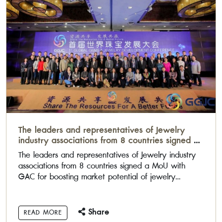
The leaders and representatives of Jewelry
industry associations from 8 countries signed a
MoU with GAC for boosting market potential of
The leaders and representatives of Jewelry industry
jewelry industry among them
associations from 8 countries signed a MoU with
GAC for boosting market potential of jewelry
industry among them
Share
READ MORE