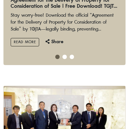
Agreement for the Delivery of Property for
Consideration of Sale | Free Download! TGJTA
Standard Form for Safe Gem Trading
Stay worry-free! Download the official “Agreement
for the Delivery of Property for Consideration of
Sale” by TGJTA—legally binding, preventing
misappropriation, and ensuring safety in every
Share
READ MORE
transaction.